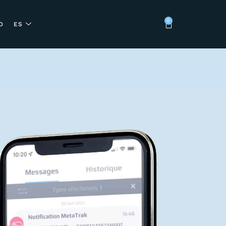
0
O
ES