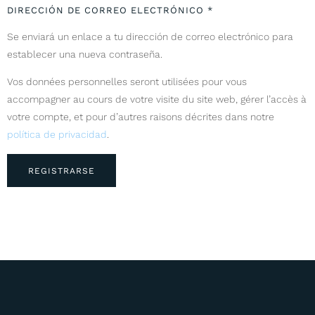
DIRECCIÓN DE CORREO ELECTRÓNICO
*
Se enviará un enlace a tu dirección de correo electrónico para
establecer una nueva contraseña.
Vos données personnelles seront utilisées pour vous
accompagner au cours de votre visite du site web, gérer l’accès à
votre compte, et pour d’autres raisons décrites dans notre
política de privacidad
.
REGISTRARSE