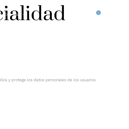
ialidad
0
CTO
ES
utiliza y protege los datos personales de los usuarios.