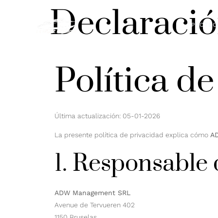
Declaració
PROTEC
Política d
Última actualización: 05-01-2026
La presente política de privacidad explica cómo
A
1. Responsable 
ADW Management SRL
Avenue de Tervueren 402
1150 Bruselas