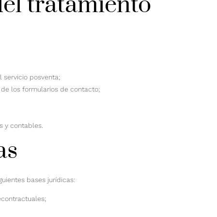
del tratamiento
el servicio posventa;
 de los formularios de contacto;
s y contables.
as
uientes bases jurídicas:
econtractuales;