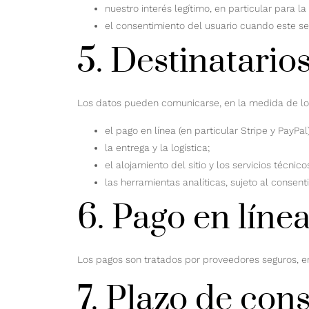
nuestro interés legítimo, en particular para l
el consentimiento del usuario cuando este s
5. Destinatarios
Los datos pueden comunicarse, en la medida de lo 
el pago en línea (en particular Stripe y PayPal)
la entrega y la logística;
el alojamiento del sitio y los servicios técnico
las herramientas analíticas, sujeto al consen
6. Pago en líne
Los pagos son tratados por proveedores seguros, e
7. Plazo de con