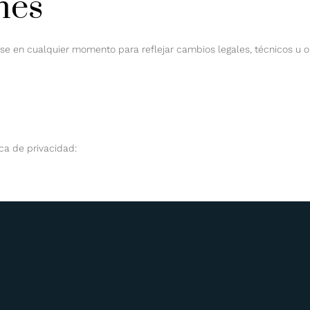
nes
se en cualquier momento para reflejar cambios legales, técnicos u op
ica de privacidad: