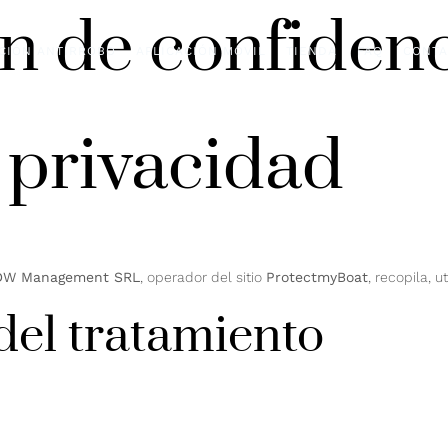
n de confidenc
CIÓN ANTIRROBO
APLICACIÓN MÓVIL
TIENDA
FAQ
CONTA
e privacidad
DW Management SRL
, operador del sitio
ProtectmyBoat
, recopila, 
del tratamiento