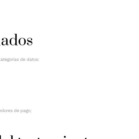
lados
categorías de datos:
edores de pago;