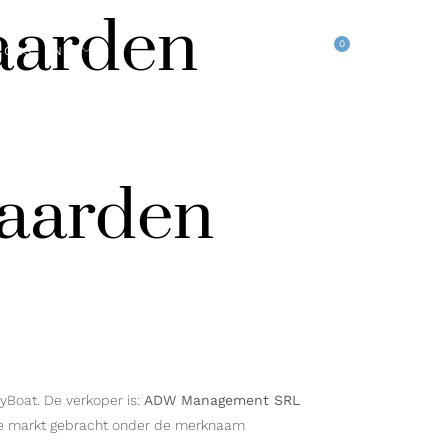
aarden
0
 ONS
NL
aarden
yBoat. De verkoper is:
ADW Management SRL
e markt gebracht onder de merknaam