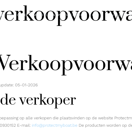
verkoopvoorw
LBEVEILIGING
MOBIELE APP
WEBSHOP
FAQ
CONTACTEER
Verkoopvoorw
update: 05-01-2026
n de verkoper
epassing op alle verkopen die plaatsvinden op de website Protectm
90930152 E-mail:
info@protectmyboat.be
De producten worden op d