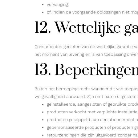
vervanging,
of, indien de voorgaande oplossingen niet mogel
12. Wettelijke g
Consumenten genieten van de wettelijke garantie va
het moment van levering en is van toepassing onver
13. Beperkingen
Buiten het herroepingsrecht wanneer dit van toepassi
welgevalligheid aanvaard. Zijn met name uitgesloten
geïnstalleerde, aangesloten of gebruikte prod
producten verkocht met verplichte installatie
producten gekoppeld aan een abonnement of 
gepersonaliseerde producten of producten ge
retourzendingen die zijn uitgevoerd zonder n