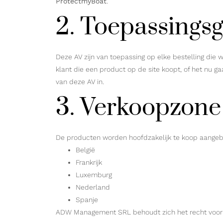
ProtectmyBoat
.
2. Toepassings
Deze AV zijn van toepassing op elke bestelling die
klant die een product op de site koopt, of het nu 
van deze AV in.
3. Verkoopzone
De producten worden hoofdzakelijk te koop aangeb
België
Frankrijk
Luxemburg
Nederland
Spanje
ADW Management SRL behoudt zich het recht voor om 