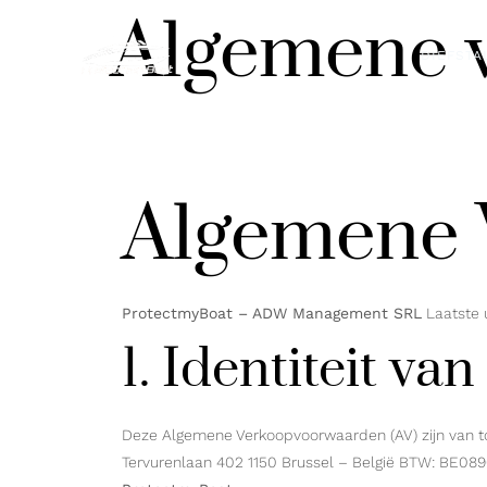
Algemene 
DIEFSTA
Algemene 
ProtectmyBoat – ADW Management SRL
Laatste 
1. Identiteit va
Deze Algemene Verkoopvoorwaarden (AV) zijn van to
Tervurenlaan 402 1150 Brussel – België BTW: BE08