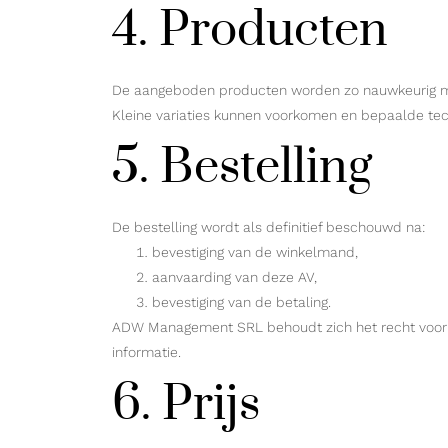
4. Producten
De aangeboden producten worden zo nauwkeurig moge
Kleine variaties kunnen voorkomen en bepaalde te
5. Bestelling
De bestelling wordt als definitief beschouwd na:
bevestiging van de winkelmand,
aanvaarding van deze AV,
bevestiging van de betaling.
ADW Management SRL behoudt zich het recht voor om
informatie.
6. Prijs