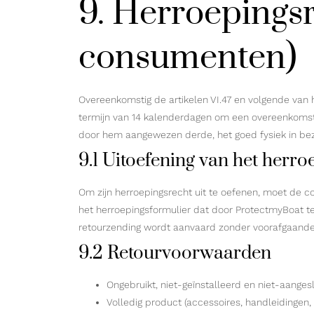
9. Herroepingsr
consumenten)
Overeenkomstig de artikelen VI.47 en volgende van
termijn van 14 kalenderdagen om een overeenkomst
door hem aangewezen derde, het goed fysiek in bez
9.1 Uitoefening van het herro
Om zijn herroepingsrecht uit te oefenen, moet de 
het herroepingsformulier dat door ProtectmyBoat t
retourzending wordt aanvaard zonder voorafgaande 
9.2 Retourvoorwaarden
Ongebruikt, niet-geïnstalleerd en niet-aange
Volledig product (accessoires, handleidingen, 