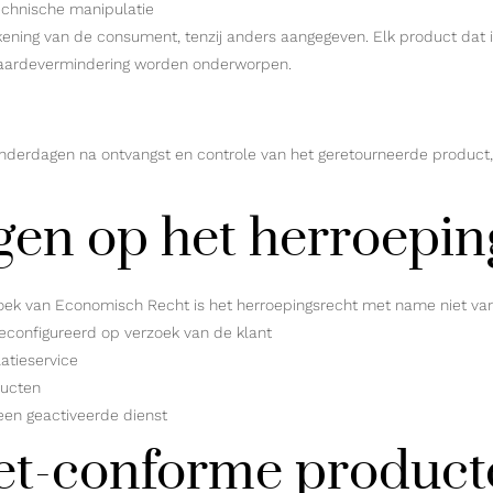
echnische manipulatie
ekening van de consument, tenzij anders aangegeven. Elk product dat
waardevermindering worden onderworpen.
lenderdagen na ontvangst en controle van het geretourneerde product, v
gen op het herroepin
oek van Economisch Recht is het herroepingsrecht met name niet van
configureerd op verzoek van de klant
atieservice
ducten
en geactiveerde dienst
niet-conforme produc