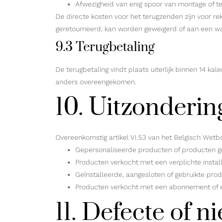
Afwezigheid van enig spoor van montage of t
De directe kosten voor het terugzenden zijn voor r
geretourneerd, kan worden geweigerd of aan een 
9.3 Terugbetaling
De terugbetaling vindt plaats uiterlijk binnen 14 ka
anders overeengekomen.
10. Uitzonderin
Overeenkomstig artikel VI.53 van het Belgisch Wetb
Gepersonaliseerde producten of producten ge
Producten verkocht met een verplichte install
Geïnstalleerde, aangesloten of gebruikte pro
Producten verkocht met een abonnement of e
11. Defecte of 