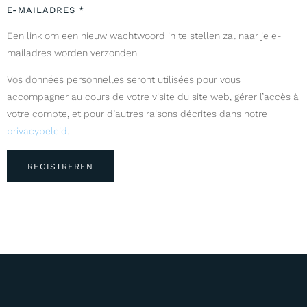
E-MAILADRES
*
Een link om een nieuw wachtwoord in te stellen zal naar je e-
mailadres worden verzonden.
Vos données personnelles seront utilisées pour vous
accompagner au cours de votre visite du site web, gérer l’accès à
votre compte, et pour d’autres raisons décrites dans notre
privacybeleid
.
REGISTREREN