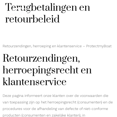
Terugbetalingen en
retourbeleid
Retourzendingen, herroeping en klantenservice – ProtectmyBoat
Retourzendingen,
herroepingsrecht en
klantenservice
Deze pagina informeert onze klanten over de voorwaarden die
van toepassing zijn op het herroepingsrecht (consumenten) en de
procedures voor de afhandeling van defecte of niet-conforme
producten (consumenten en zakelijke klanten), in