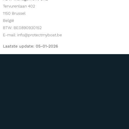
Tervurenlaan 402
1150 Brussel
België
BTW: BE0890930152
E-mail: info@protectmyboat.be
Laatste update: 05-01-2026